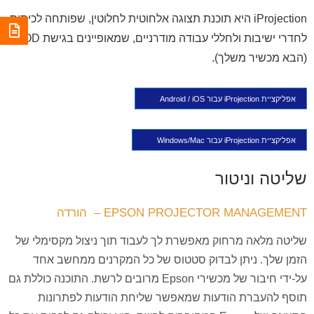
iProjection היא תוכנת תצוגה אלחוטית לחלוטין, שפותחה לכיתות,
לחדרי ישיבות ולחללי עבודה מודרניים, שמאופיינים בגישת BYOD
(הבא מכשיר משלך).
אפליקציית iProjection עבור iOS‏ / Android
אפליקציית iProjection עבור Windows/Mac
שליטה וניטור
EPSON PROJECTOR MANAGEMENT –
הורדה
שליטה מלאה מרחוק מאפשרת לך לעבוד תוך ניצול מקסימלי של
הזמן שלך. ניתן לבדוק סטטוס של כל המקרנים ממחשב אחד
על-ידי חיבור של מכשירי Epson מרובים לרשת. התוכנה כוללת גם
תוסף להעברת הודעות שמאפשר שליחת הודעות לפתרונות